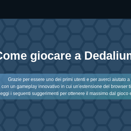
Come giocare a Dedaliu
Grazie per essere uno dei primi utenti e per averci aiutato a
con un gameplay innovativo in cui un'estensione del browser ti 
eggi i seguenti suggerimenti per ottenere il massimo dal gioco 