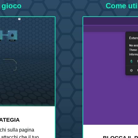
 gioco
Come util
RATEGIA
acchi sulla pagina
 attacchi che il tuo