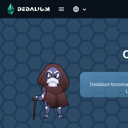
Dedalium funziona 
L