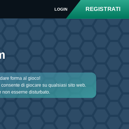
REGISTRATI
LOGIN
m
 dare forma al gioco!
consente di giocare su qualsiasi sito web.
e non esserne disturbato.